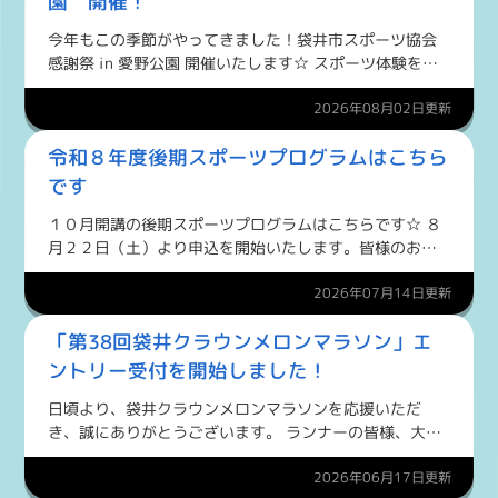
園 開催！
今年もこの季節がやってきました！袋井市スポーツ協会
感謝祭 in 愛野公園 開催いたします☆ スポーツ体験をメ
インに、スタンプラリーや縁日コーナーなど、楽しいこ
と盛りだくさんのイベントです。 今年の目玉は、びしょ
2026年08月02日更新
ぬれガチン...
令和８年度後期スポーツプログラムはこちら
です
１０月開講の後期スポーツプログラムはこちらです☆ ８
月２２日（土）より申込を開始いたします。皆様のお申
込みをお待ちしています！
2026年07月14日更新
「第38回袋井クラウンメロンマラソン」エ
ントリー受付を開始しました！
日頃より、袋井クラウンメロンマラソンを応援いただ
き、誠にありがとうございます。 ランナーの皆様、大変
お待たせいたしました！ 6月13日より、「第38回袋井ク
ラウンメロンマラソン」のエントリー受付を開始いたし
2026年06月17日更新