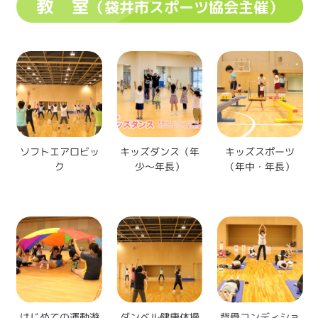
教 室
（袋井市スポーツ協会主催）
ソフトエアロビッ
キッズダンス（年
キッズスポーツ
ク
少～年長）
（年中・年長）
はじめての運動遊
ダンベル健康体操
背骨コンディショ