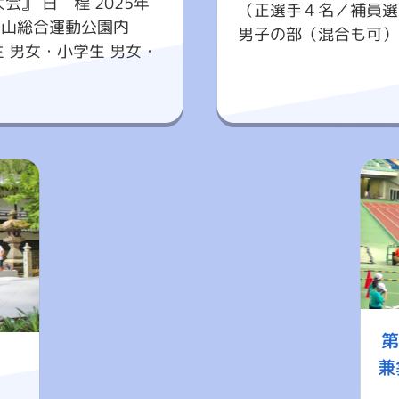
』 日 程 2025年
（正選手４名／補員選
小笠山総合運動公園内
男子の部（混合も可）・
生 男女・小学生 男女・
第
兼