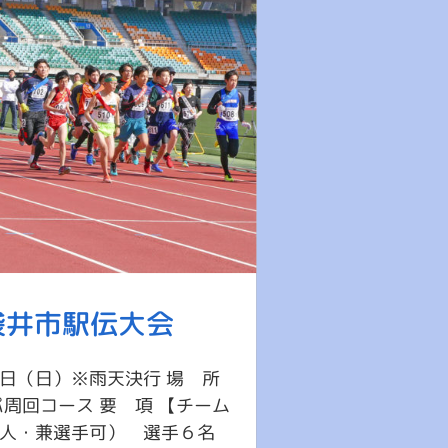
 袋井市駅伝大会
15日（日）※雨天決行 場 所
周回コース 要 項 【チーム
人・兼選手可） 選手６名