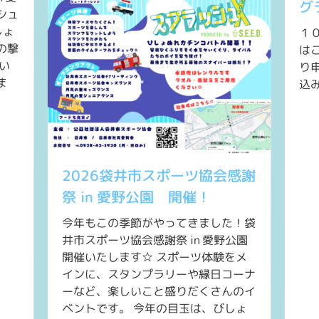
グ
シュ
しょ
１
の撃
は
い
り
ま
込
2026袋井市スポーツ協会感謝
祭 in 愛野公園 開催！
今年もこの季節がやってきました！袋
井市スポーツ協会感謝祭 in 愛野公園
開催いたします☆ スポーツ体験をメ
インに、スタンプラリーや縁日コーナ
ーなど、楽しいこと盛りだくさんのイ
ベントです。 今年の目玉は、びしょ