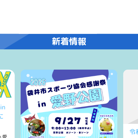
新着情報
n
に
令
 愛