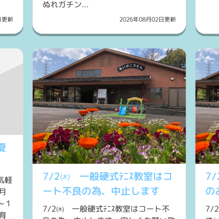
ぬれガチン...
2日更新
2026年08月02日更新
夏
7/2㈭ 一般硬式ﾃﾆｽ教室はコ
7
気軽
ート不良の為、中止します
の
月
～１
7/2㈭ 一般硬式ﾃﾆｽ教室はコート不
7
育