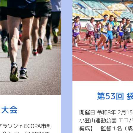
第53回
ン大会
開催日 令和8年 2月
小笠山運動公園 エコパ
ソンin ECOPA市制
編成】 監督１名（成