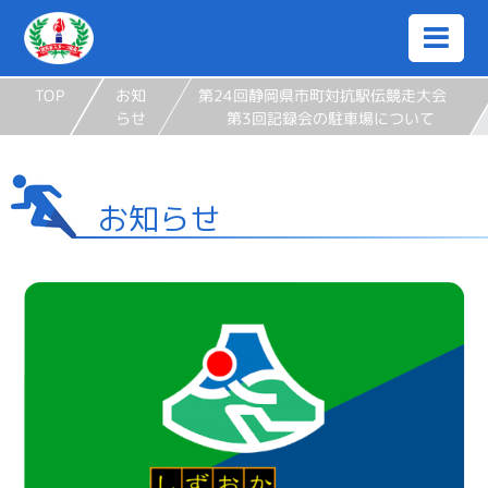
TOP
お知
第24回静岡県市町対抗駅伝競走大会
らせ
第3回記録会の駐車場について
お知らせ