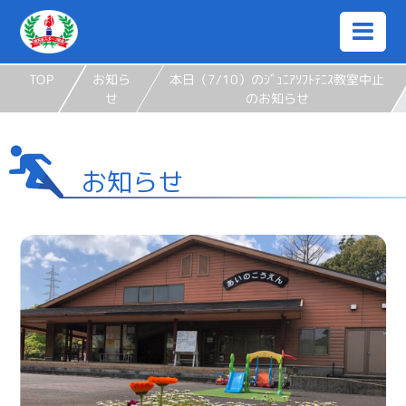
TOP
お知ら
本日（7/10）のｼﾞｭﾆｱｿﾌﾄﾃﾆｽ教室中止
せ
のお知らせ
お知らせ